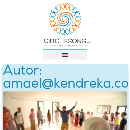
Autor:
amael@kendreka.c